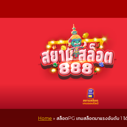
Home
»
สล็อตPG เกมสล็อตมาแรงอันดับ 1 ได้