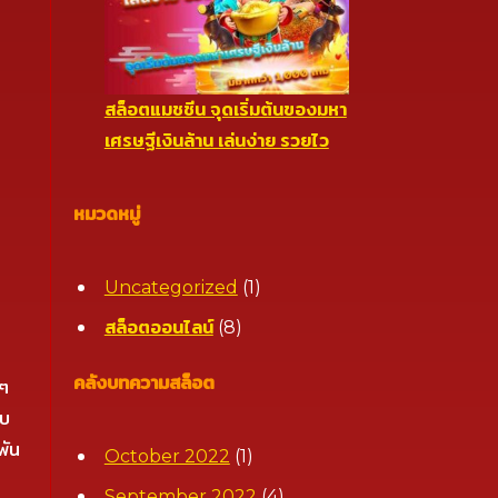
สล็อตแมชชีน จุดเริ่มต้นของมหา
เศรษฐีเงินล้าน เล่นง่าย รวยไว
หมวดหมู่
Uncategorized
(1)
สล็อตออนไลน์
(8)
คลังบทความสล็อต
ดๆ
บบ
พัน
October 2022
(1)
September 2022
(4)