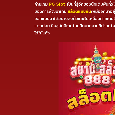
ค่ายเกม
PG Slot
เป็นที่รู้จักของนักเดิมพันทั
ของการพัฒนาเกม
สล็อตแมชชีน
ใหม่ออกมาอยู
ออกแบบมาได้อย่างลงตัวและไม่เหมือนค่ายเกมอื
แตกบ่อย ปัจจุบันมีเกมใหม่อีกมากมายที่น่าสนใจ
ไว้ให้แล้ว