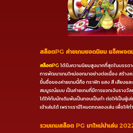
สล็อตPG ค่ายเกมยอดนิยม แจ็คพอต
สล็อตPG
ได้รับความนิยมสูงมากที่สุดในบรรดาค่
การพัฒนาเกมใหม่ออกมาอย่างต่อเนื่อง สร้างค
ขึ้นชื่อของค่ายเกมนี้คือ กราฟิก แสง สี เสียงแ
สมบูรณ์แบบ เป็นค่ายเกมที่มีการแจกเงินรางวัล
ได้ให้กับนักเดิมพันเป็นกอบเป็นกำ ต่อให้เป็นผู
เข้าเล่นได้ เพราะเรามีโหมดทดลองเล่น เพื่อให้ท
รวมเกมสล็อต PG มาใหม่น่าเล่น 202