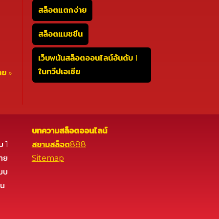
สล็อตแตกง่าย
สล็อตแมชชีน
เว็บพนันสล็อตออนไลน์อันดับ 1
ในทวีปเอเชีย
าย
»
บทความสล็อตออนไลน์
บ 1
สยามสล็อต888
่าย
Sitemap
ะบบ
ิน